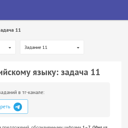
Задача 11
Задание 11
ийскому языку: задача 11
аданий в тг-канале:
треть
и предложений, обозначенными цифрами
1–7
.
Одна из