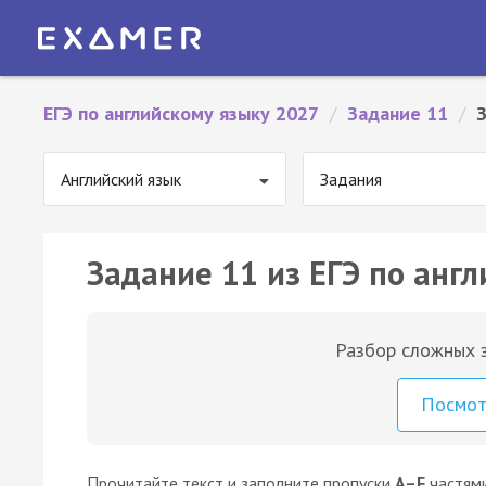
ЕГЭ по английскому языку 2027
/
Задание 11
/
Английский язык
Задания
Задание 11 из ЕГЭ по англ
Разбор сложных з
Посмо
Прочитайте текст и заполните пропуски
A–F
частям