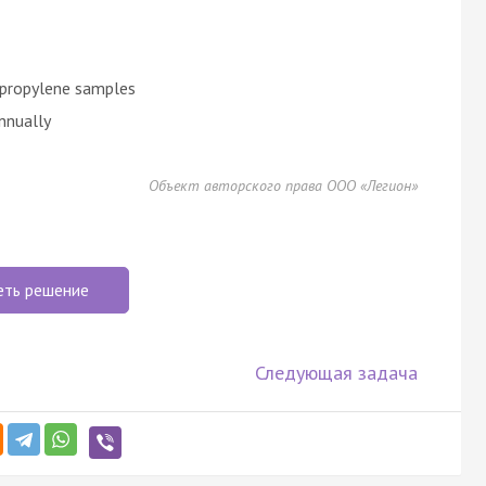
ypropylene samples
nnually
Объект авторского права ООО «Легион»
еть решение
Следующая задача