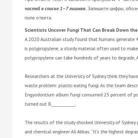
частей в списке 1–7 лишняя.
Запишите цифры, обоз
поле ответа.
Scientists Uncover Fungi That Can Break Down the
A 2020 Australian study found that humans generate 40
is polypropylene, a sturdy material often used to make 
polypropylene can take hundreds of years to degrade, A_
Researchers at the University of Sydney think they hav
waste problem: plastic-eating fungi. As the team descri
Engyodontium album fungi consumed 25 percent of poly
turned out B___________.
The results of the study shocked University of Sydney
and chemical engineer Ali Abbas. “It’s the highest degra