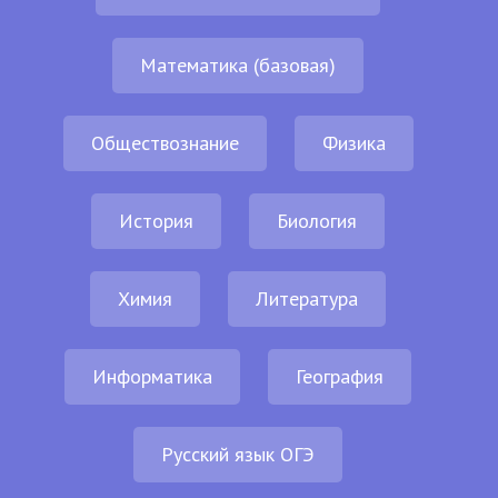
Математика (базовая)
Обществознание
Физика
История
Биология
Химия
Литература
Информатика
География
Русский язык ОГЭ