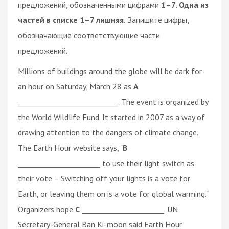
предложений, обозначенными цифрами
1–7
.
Одна из
частей в списке 1–7 лишняя.
Запишите цифры,
обозначающие соответствующие части
предложений.
Millions of buildings around the globe will be dark for
an hour on Saturday, March 28 as
A
____________________________. The event is organized by
the World Wildlife Fund. It started in 2007 as a way of
drawing attention to the dangers of climate change.
The Earth Hour website says, "
B
_______________________ to use their light switch as
their vote – Switching off your lights is a vote for
Earth, or leaving them on is a vote for global warming."
Organizers hope
C
_______________________. UN
Secretary-General Ban Ki-moon said Earth Hour