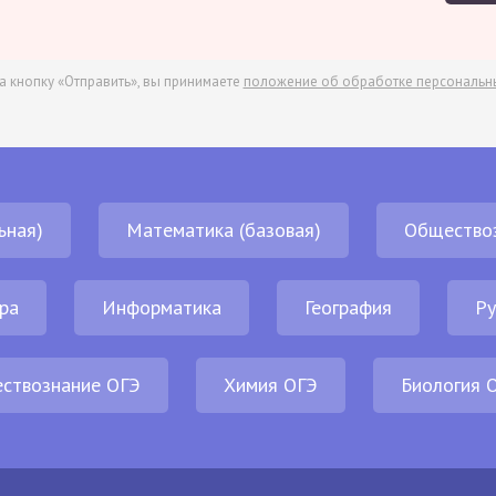
а кнопку «Отправить», вы принимаете
положение об обработке персональн
ьная)
Математика (базовая)
Общество
ра
Информатика
География
Ру
ствознание ОГЭ
Химия ОГЭ
Биология 