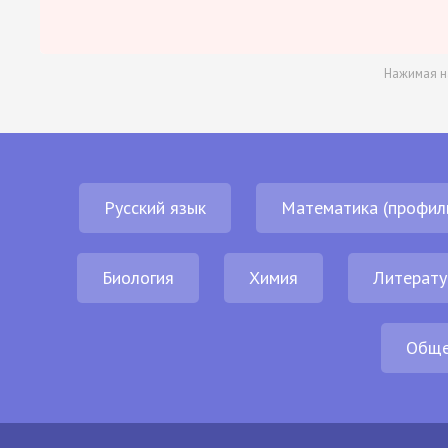
Нажимая н
Русский язык
Математика (профил
Биология
Химия
Литерату
Обще