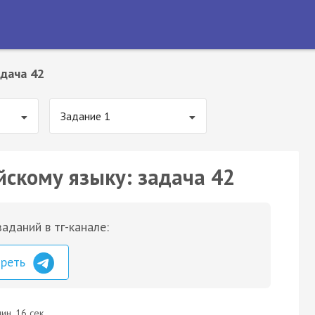
дача 42
Задание 1
йскому языку: задача 42
аданий в тг-канале:
треть
ин. 16 сек.