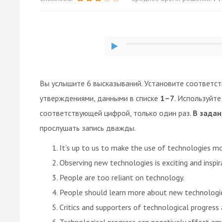
Вы услышите 6 высказываний. Установите соответс
утверждениями, данными в списке
1–7
. Используйт
соответствующей цифрой, только один раз.
В задан
прослушать запись дважды.
It’s up to us to make the use of technologies mo
Observing new technologies is exciting and inspir
People are too reliant on technology.
People should learn more about new technologie
Critics and supporters of technological progress 
Technological progress can negatively affect e