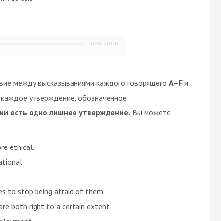
00:00
/
00:00
твие между высказываниями каждого говорящего
A–F
и
е каждое утверждение, обозначенное
ии есть одно лишнее утверждение.
Вы можете
re ethical.
ational.
s to stop being afraid of them.
are both right to a certain extent.
mployment.