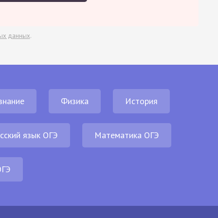
ых данных
.
знание
Физика
История
сский язык ОГЭ
Математика ОГЭ
ОГЭ