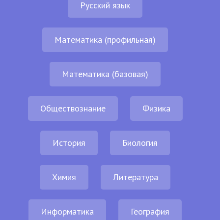
Русский язык
Математика (профильная)
Математика (базовая)
Обществознание
Физика
История
Биология
Химия
Литература
Информатика
География