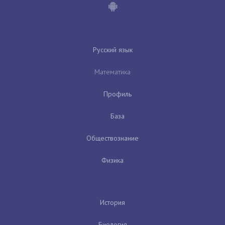
Русский язык
Математика
Профиль
База
Обществознание
Физика
История
Биология