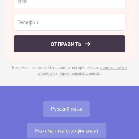
ОТПРАВИТЬ
Нажимая на кнопку «Отправить», вы принимаете
положение об
обработке персональных данных
.
Русский язык
Математика (профильная)