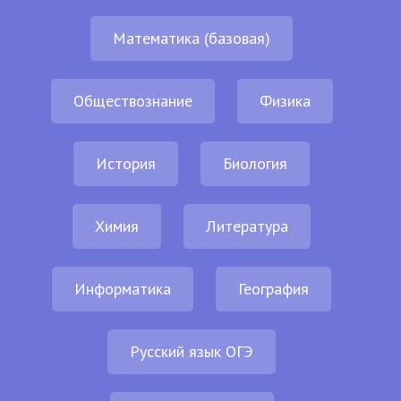
Математика (базовая)
Обществознание
Физика
История
Биология
Химия
Литература
Информатика
География
Русский язык ОГЭ