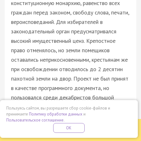
конституционную монархию, равенство всех
граждан перед законом, свободу слова, печати,
вероисповеданий. Для избирателей в
законодательный орган предусматривался
высокий имущественный ценз. Крепостное
право отменялось, но земли помещиков
оставались неприкосновенными, крестьянам же
при освобождении отводилось до 2 десятин
пахотной земли на двор. Проект не был принят
в качестве программного документа, но
пользовался среди декабристов большой
известностью.
Пользуясь сайтом, вы разрешаете сбор cookie-файлов и
принимаете
Политику обработки данных
и
Междуцарствие
— ситуация, возникшая в
Пользовательское соглашение
.
конце ноября — начале декабря 1825 г. после
Бесплатная летняя школа
OK
ПОДРОБНЕЕ
ПРОВЕДИ ЭТО ЛЕТО С ПОЛЬЗОЙ
смерти Александра I Павловича в связи с